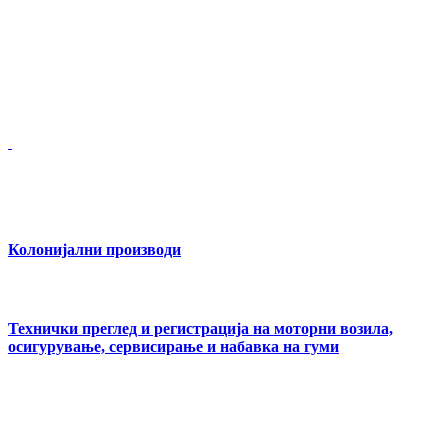
Колонијални производи
Технички преглед и регистрација на моторни возила,
осигурување, сервисирање и набавка на гуми