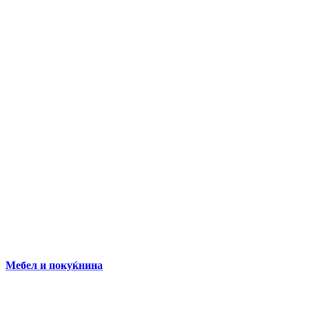
Мебел и покуќнина