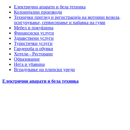
Електрични апарати и бела техника
Колонијални производи
Технички преглед и регистрација на моторни возила,
осигурување, сервисирање и набавка на гуми
Мебел и покуќнина
Финансиски услуги
Здравствени услуги
Туристички услуги
Гардероба и обувки
Хотели - Ресторани
Образование
Нега и убавина
Вградување на плински уреди
Електрични апарати и бела техника