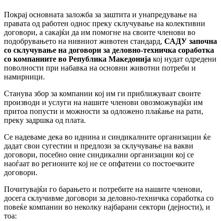
Покрај основната заложба за заштита и унапредување на
правата од работен однос преку склучување на колективни
договори, а сакајќи да им помогне на своите членови во
подобрувањето на нивниот животен стандард,
САДУ започна
со склучување на договори за деловно-техничка соработка
со компаниите во Република Македонија
кој нудат одредени
поволности при набавка на основни животни потреби и
намирници.
Станува збор за компании кој им ги приближуваат своите
производи и услуги на нашите членови овозможувајќи им
притоа попусти и можности за одложено плаќање на рати,
преку задршка од плата.
Се надеваме дека во иднина и синдикалните организации ќе
дадат свои сугестии и предлози за склучување на вакви
договори, посебно оние синдикални организации кој се
наоѓаат во регионите кој не се опфатени со постоечките
договори.
Почитувајќи го барањето и потребите на нашите членови,
досега склучивме договори за деловно-техничка соработка со
повеќе компании во неколку најбарани сектори (дејности), и
тоа: