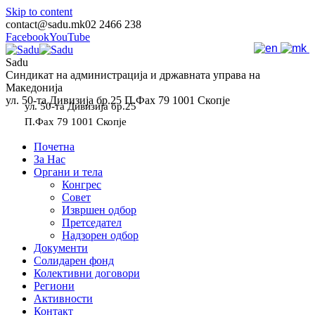
Skip to content
contact@sadu.mk
02 2466 238
Facebook
YouTube
Sadu
Синдикат на администрација и државната управа на
Македонија
ул. 50-та Дивизија бр.25 П.Фах 79 1001 Скопје
ул. 50-та Дивизија бр.25
П.Фах 79 1001 Скопје
Почетна
За Нас
Органи и тела
Конгрес
Совет
Извршен одбор
Претседател
Надзорен одбор
Документи
Солидарен фонд
Колективни договори
Региони
Активности
Контакт