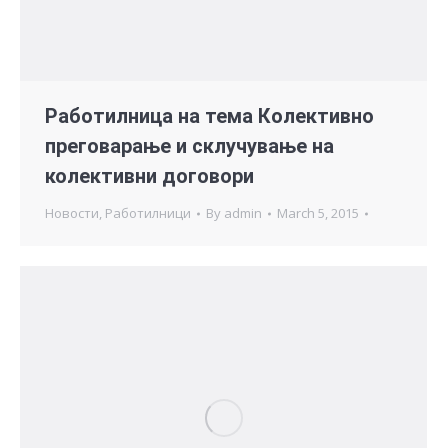
Работилница на тема Колективно
преговарање и склучување на
колективни договори
Новости
,
Работилници
By
admin
March 5, 2015