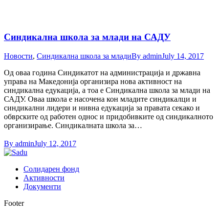
Синдикална школа за млади на САДУ
Новости
,
Синдикална школа за млади
By
admin
July 14, 2017
Од оваа година Синдикатот на администрација и државна
управа на Македонија организира нова активност на
синдикална едукација, а тоа е Синдикална школа за млади на
САДУ. Оваа школа е насочена кон младите синдикалци и
синдикални лидери и нивна едукација за правата секако и
обврските од работен однос и придобивките од синдикалното
организирање. Синдикалната школа за…
By
admin
July 12, 2017
Солидарен фонд
Активности
Документи
Footer