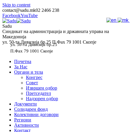
Skip to content
contact@sadu.mk
02 2466 238
Facebook
YouTube
Sadu
Синдикат на администрација и државната управа на
Македонија
ул. 50-та Дивизија бр.25 П.Фах 79 1001 Скопје
ул. 50-та Дивизија бр.25
П.Фах 79 1001 Скопје
Почетна
За Нас
Органи и тела
Конгрес
Совет
Извршен одбор
Претседател
Надзорен одбор
Документи
Солидарен фонд
Колективни договори
Региони
Активности
Контакт