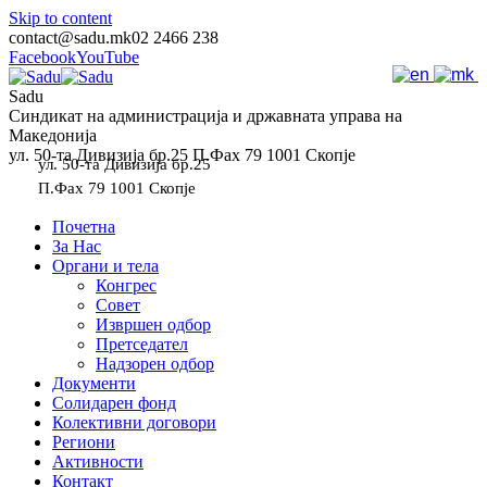
Skip to content
contact@sadu.mk
02 2466 238
Facebook
YouTube
Sadu
Синдикат на администрација и државната управа на
Македонија
ул. 50-та Дивизија бр.25 П.Фах 79 1001 Скопје
ул. 50-та Дивизија бр.25
П.Фах 79 1001 Скопје
Почетна
За Нас
Органи и тела
Конгрес
Совет
Извршен одбор
Претседател
Надзорен одбор
Документи
Солидарен фонд
Колективни договори
Региони
Активности
Контакт