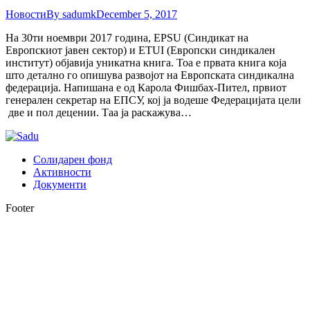
Новости
By
sadumk
December 5, 2017
На 30ти ноември 2017 година, EPSU (Синдикат на
Европскиот јавен сектор) и ETUI (Европски синдикален
институт) објавија уникатна книга. Тоа е првата книга која
што детално го опишува развојот на Европската синдикална
федерација. Напишана е од Карола Фишбах-Пител, првиот
генерален секретар на ЕПСУ, кој ја водеше Федерацијата цели
две и пол децении. Таа ја раскажува…
Солидарен фонд
Активности
Документи
Footer