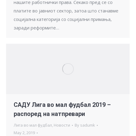
нашите работнички права. Секако пред се со
платите во јавниот сектор, затоа што станавме
социјална категорија со социјални примања,
заради реформите…
САДУ Лига во мал фудбал 2019 –
распоред на натпревари
Лига во мал фудбал
,
Новости
By
sadumk
May 2, 2019