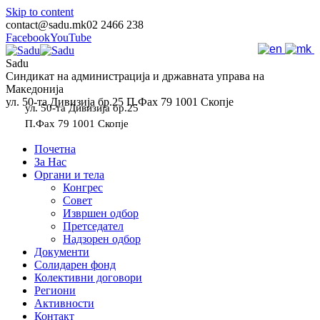
Skip to content
contact@sadu.mk
02 2466 238
Facebook
YouTube
Sadu
Синдикат на администрација и државната управа на
Македонија
ул. 50-та Дивизија бр.25 П.Фах 79 1001 Скопје
ул. 50-та Дивизија бр.25
П.Фах 79 1001 Скопје
Почетна
За Нас
Органи и тела
Конгрес
Совет
Извршен одбор
Претседател
Надзорен одбор
Документи
Солидарен фонд
Колективни договори
Региони
Активности
Контакт