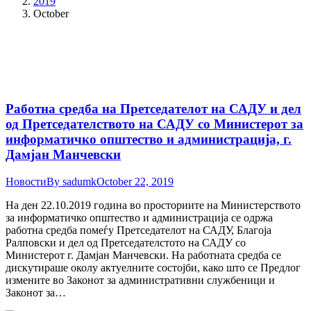
2019
October
Работна средба на Претседателот на САДУ и дел
од Претседателството на САДУ со Министерот за
информатичко општество и администрација, г.
Дамјан Манчевски
Новости
By
sadumk
October 22, 2019
На ден 22.10.2019 година во просториите на Министерството
за информатичко општество и администрација се одржа
работна средба помеѓу Претседателот на САДУ, Благоја
Ралповски и дел од Претседателстото на САДУ со
Министерот г. Дамјан Манчевски. На работната средба се
дискутираше околу актуелните состојби, како што се Предлог
измените во Законот за административни службеници и
Законот за…