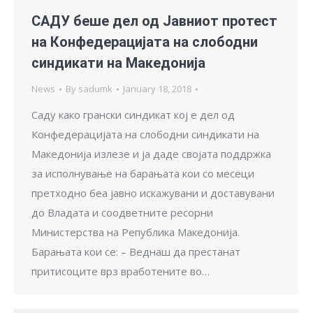
САДУ беше дел од Јавниот протест
на Конфедерацијата на слободни
синдикати на Македонија
News
By
sadumk
January 18, 2018
Саду како грански синдикат кој е дел од
Конфедерацијата на слободни синдикати на
Македонија излезе и ја даде својата поддржка
за исполнување на барањата кои со месеци
претходно беа јавно искажувани и доставувани
до Владата и соодветните ресорни
Министерства на Република Македонија.
Барањата кои се: – Веднаш да престанат
притисоците врз вработените во…