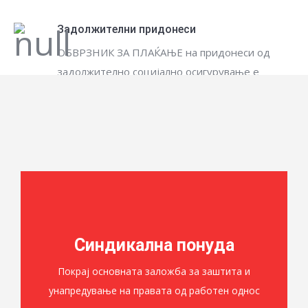
Задолжителни придонеси
ОБВРЗНИК ЗА ПЛАЌАЊЕ на придонеси од
задолжително социјално осигурување е
физичко лице/осигуреникот
Синдикална понуда
Покрај основната заложба за заштита и
унапредување на правата од работен однос