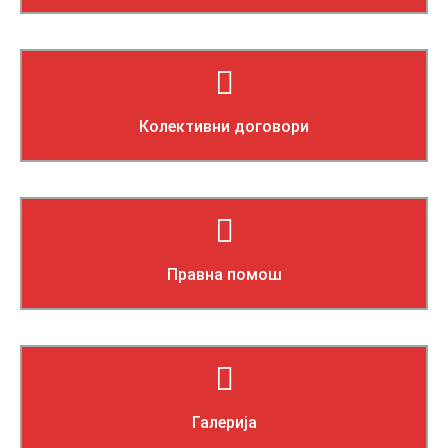
Прочитај повеќе
Колективни договори
Прочитај повеќе
Правна помош
Прочитај повеќе
Галерија