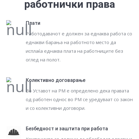
работнички права
Плати
Работодавачот е должен за еднаква работа со
еднакви барања на работното место да
исплаќа еднаква плата на работниците без
оглед на полот.
Колективно договарање
Во Уставот на РМ е определено дека правата
од работен однос во РМ се уредуваат со закон
и со колективни договори.
Безбедност и заштита при работа