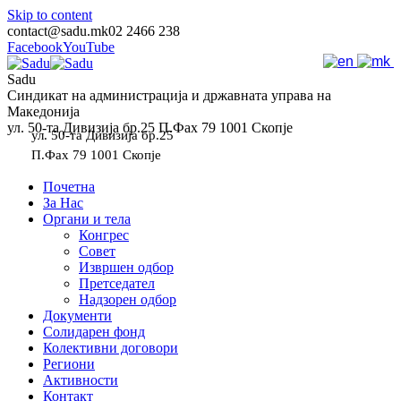
Skip to content
contact@sadu.mk
02 2466 238
Facebook
YouTube
Sadu
Синдикат на администрација и државната управа на
Македонија
ул. 50-та Дивизија бр.25 П.Фах 79 1001 Скопје
ул. 50-та Дивизија бр.25
П.Фах 79 1001 Скопје
Почетна
За Нас
Органи и тела
Конгрес
Совет
Извршен одбор
Претседател
Надзорен одбор
Документи
Солидарен фонд
Колективни договори
Региони
Активности
Контакт