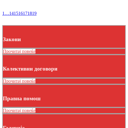
1
…
14
15
16
17
18
19
Закони
Прочитај повеќе
Колективни договори
Прочитај повеќе
Правна помош
Прочитај повеќе
Галерија