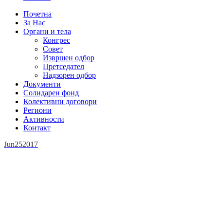
Почетна
За Нас
Органи и тела
Конгрес
Совет
Извршен одбор
Претседател
Надзорен одбор
Документи
Солидарен фонд
Колективни договори
Региони
Активности
Контакт
Jun
25
2017