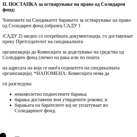
II. ПОСТАПКА за остварување на право од Солидарен
фонд:
Членовите на Синдикатот барањето за остварување на право
од Солидарен фонд (образец САДУ 1
/САДУ 2) заедно со потребната документација, го доставуваат
преку Претседателот на синдикалната
организација до Комисијата за доделување на средства од
Солидарен фонд (лично на рака или по пошта
на адресата на која се наоѓа седиштето на синдикалната
организација). *НАПОМЕНА: Комисијата нема да
ги разгледува:
некомплетно поднесените барања;
барања доставени вон утврдените рокови; и
барањата на барателите кој не уплатуваат во
Солидарниот фонд.