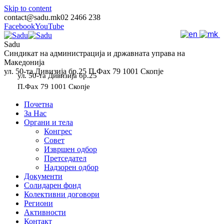
Skip to content
contact@sadu.mk
02 2466 238
Facebook
YouTube
Sadu
Синдикат на администрација и државната управа на
Македонија
ул. 50-та Дивизија бр.25 П.Фах 79 1001 Скопје
ул. 50-та Дивизија бр.25
П.Фах 79 1001 Скопје
Почетна
За Нас
Органи и тела
Конгрес
Совет
Извршен одбор
Претседател
Надзорен одбор
Документи
Солидарен фонд
Колективни договори
Региони
Активности
Контакт