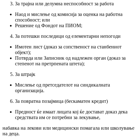
За трајна или делумна неспособност за работа
Наод и мислење од комисија за оценка на работна
способност; или
Решение од Фондот на ПИОМ;
За потешки последици од елементарни непогоди
Имотен лист (доказ за сопственост на станбениот
објект);
Потврда или Записник од надлежен орган (доказ за
степенот на претрпената штета);
За штрајк
Мислење од претседателот на синдикалната
организација.
За повратна позајмица (бескаматен кредит)
Предност ќе имаат лицата кој ќе достават доказ дека
средствата им се потребни за лекување,
набавка на лекови или медицински помагала или школување
на деца.