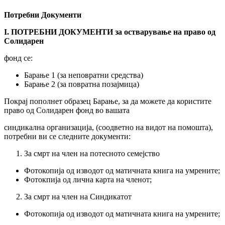
Потребни Документи
I. ПОТРЕБНИ ДОКУМЕНТИ за остварување на право од
Солидарен
фонд се:
Барање 1 (за неповратни средства)
Барање 2 (за повратна позајмица)
Покрај пополнет образец Барање, за да можете да користите
право од Солидарен фонд во вашата
синдикална организација, (соодветно на видот на помошта),
потребни ви се следните документи:
За смрт на член на потесното семејство
Фотокопија од изводот од матичната книга на умрените;
Фотокпија од лична карта на членот;
За смрт на член на Синдикатот
Фотокопија од изводот од матичната книга на умрените;