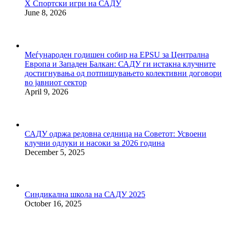
X Спортски игри на САДУ
June 8, 2026
Меѓународен годишен собир на EPSU за Централна
Европа и Западен Балкан: САДУ ги истакна клучните
достигнувања од потпишувањето колективни договори
во јавниот сектор
April 9, 2026
САДУ одржа редовна седница на Советот: Усвоени
клучни одлуки и насоки за 2026 година
December 5, 2025
Синдикална школа на САДУ 2025
October 16, 2025