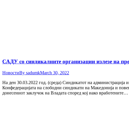
САДУ со синдикалните организации излезе на пре
Новости
By
sadumk
March 30, 2022
На ден 30.03.2022 год. (среда) Синдикатот на администрација 
Конфедерацијата на слободни синдикати на Македонија и пове
донесениот заклучок на Владата според кој иако вработените…