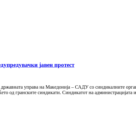
дупредувачки јавен протест
и државната управа на Македонија – САДУ со синдикалните орган
ќето од гранските синдикати. Синдикатот на администрацијата 