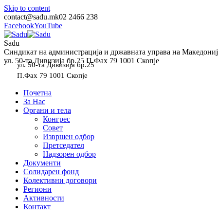
Skip to content
contact@sadu.mk
02 2466 238
Facebook
YouTube
Sadu
Синдикат на администрација и државната управа на Македониј
ул. 50-та Дивизија бр.25 П.Фах 79 1001 Скопје
ул. 50-та Дивизија бр.25
П.Фах 79 1001 Скопје
Почетна
За Нас
Органи и тела
Конгрес
Совет
Извршен одбор
Претседател
Надзорен одбор
Документи
Солидарен фонд
Колективни договори
Региони
Активности
Контакт