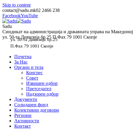
Skip to content
contact@sadu.mk
02 2466 238
Facebook
YouTube
Sadu
Синдикат на администрација и државната управа на Македониј
ул. 50-та Дивизија бр.25 П.Фах 79 1001 Скопје
ул. 50-та Дивизија бр.25
П.Фах 79 1001 Скопје
Почетна
За Нас
Органи и тела
Конгрес
Совет
Извршен одбор
Претседател
Надзорен одбор
Документи
Солидарен фонд
Колективни договори
Региони
Активности
Контакт