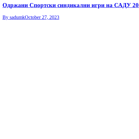
Одржани Спортски синдикални игри на САДУ 202
By
sadumk
October 27, 2023