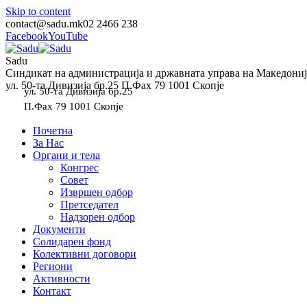
Skip to content
contact@sadu.mk
02 2466 238
Facebook
YouTube
Sadu
Синдикат на администрација и државната управа на Македониј
ул. 50-та Дивизија бр.25 П.Фах 79 1001 Скопје
ул. 50-та Дивизија бр.25
П.Фах 79 1001 Скопје
Почетна
За Нас
Органи и тела
Конгрес
Совет
Извршен одбор
Претседател
Надзорен одбор
Документи
Солидарен фонд
Колективни договори
Региони
Активности
Контакт