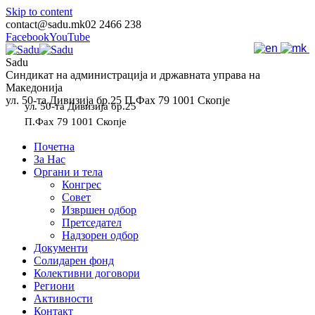
Skip to content
contact@sadu.mk
02 2466 238
Facebook
YouTube
Sadu
Синдикат на администрација и државната управа на
Македонија
ул. 50-та Дивизија бр.25 П.Фах 79 1001 Скопје
ул. 50-та Дивизија бр.25
П.Фах 79 1001 Скопје
Почетна
За Нас
Органи и тела
Конгрес
Совет
Извршен одбор
Претседател
Надзорен одбор
Документи
Солидарен фонд
Колективни договори
Региони
Активности
Контакт