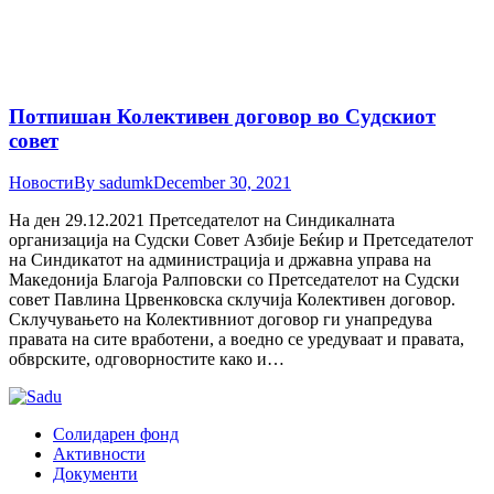
Потпишан Колективен договор во Судскиот
совет
Новости
By
sadumk
December 30, 2021
На ден 29.12.2021 Претседателот на Синдикалната
организација на Судски Совет Азбије Беќир и Претседателот
на Синдикатот на администрација и државна управа на
Македонија Благоја Ралповски со Претседателот на Судски
совет Павлина Црвенковска склучија Колективен договор.
Склучувањето на Колективниот договор ги унапредува
правата на сите вработени, а воедно се уредуваат и правата,
обврските, одговорностите како и…
Солидарен фонд
Активности
Документи