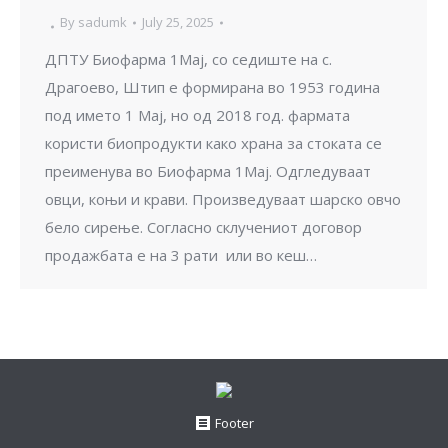
By
sadumk
July 25, 2025
ДПТУ Биофарма 1Мај, со седиште на с.
Драгоево, Штип е формирана во 1953 година
под името 1 Мај, но од 2018 год. фармата
користи биопродукти како храна за стоката се
преименува во Биофарма 1Мај. Одгледуваат
овци, коњи и крави. Произведуваат шарско овчо
бело сирење. Согласно склучениот договор
продажбата е на 3 рати или во кеш…
Footer