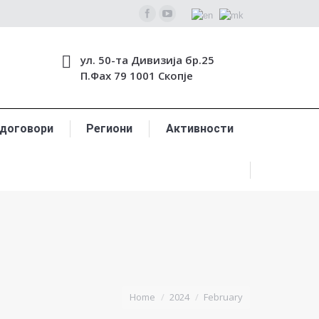
ул. 50-та Дивизија бр.25
П.Фах 79 1001 Скопје
 договори
Региони
Активности
You are here:
Home
2024
February