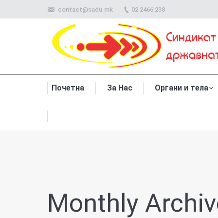
contact@sadu.mk
02 2466 238
Почетна
За Нас
Органи и тела
Monthly Archiv