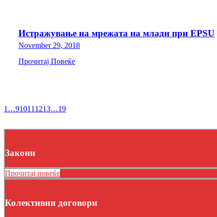
Истражување на мрежата на млади при EPSU
November 29, 2018
Прочитај Повеќе
1
…
9
10
11
12
13
…
19
Закони
Прочитај повеќе
Колективни договори