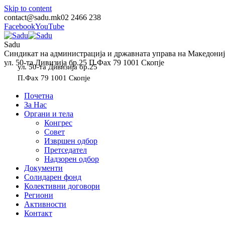
Skip to content
contact@sadu.mk
02 2466 238
Facebook
YouTube
Sadu
Синдикат на администрација и државната управа на Македониј
ул. 50-та Дивизија бр.25 П.Фах 79 1001 Скопје
ул. 50-та Дивизија бр.25
П.Фах 79 1001 Скопје
Почетна
За Нас
Органи и тела
Конгрес
Совет
Извршен одбор
Претседател
Надзорен одбор
Документи
Солидарен фонд
Колективни договори
Региони
Активности
Контакт