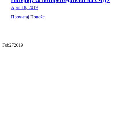
Интервју со потпретседателот на САДУ
April 18, 2019
Прочитај Повеќе
Feb
27
2019