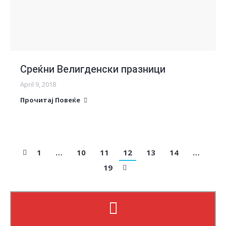
Среќни Велигденски празници
April 9, 2018
Прочитај Повеќе
1
…
10
11
12
13
14
…
19
Прочитај повеќе