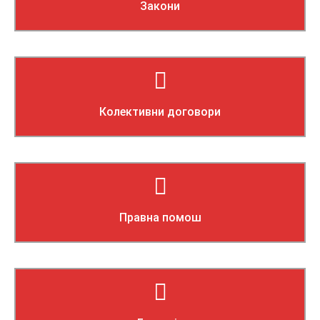
Закони
Прочитај повеќе
Колективни договори
Прочитај повеќе
Правна помош
Прочитај повеќе