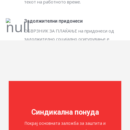
текот на работното време.
Задолжителни придонеси
ОБВРЗНИК ЗА ПЛАЌАЊЕ на придонеси од
задолжително социјално осигурување е
физичко лице/осигуреникот
Синдикална понуда
Покрај основната заложба за заштита и