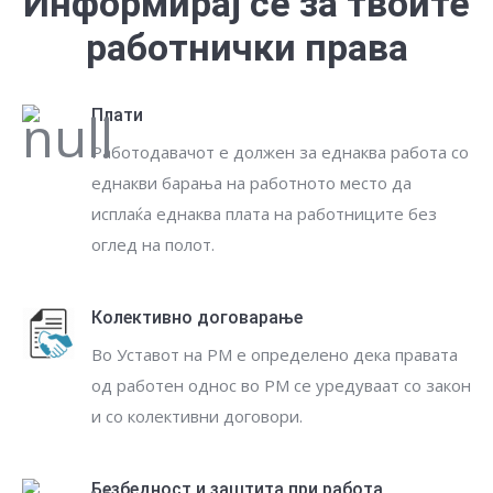
Информирај се за твоите
работнички права
Плати
Работодавачот е должен за еднаква работа со
еднакви барања на работното место да
исплаќа еднаква плата на работниците без
оглед на полот.
Колективно договарање
Во Уставот на РМ е определено дека правата
од работен однос во РМ се уредуваат со закон
и со колективни договори.
Безбедност и заштита при работа