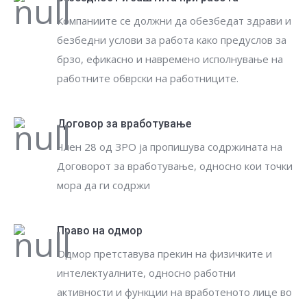
Компаниите се должни да обезбедат здрави и
безбедни услови за работа како предуслов за
брзо, ефикасно и навремено исполнување на
работните обврски на работниците.
Договор за вработување
Член 28 од ЗРО ја пропишува содржината на
Договорот за вработување, односно кои точки
мора да ги содржи
Право на одмор
Одмор претставува прекин на физичките и
интелектуалните, односно работни
активности и функции на вработеното лице во