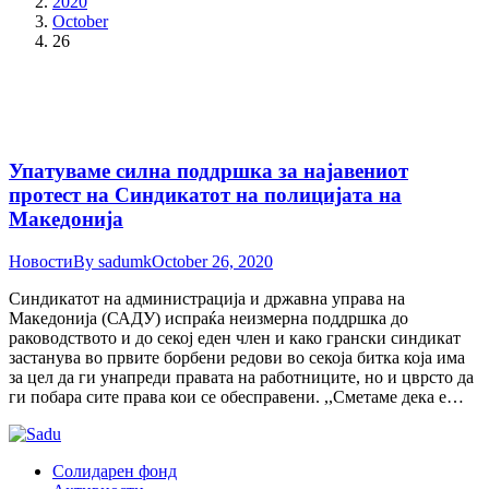
2020
October
26
Упатуваме силна поддршка за најавениот
протест на Синдикатот на полицијата на
Македонија
Новости
By
sadumk
October 26, 2020
Синдикатот на администрација и државна управа на
Македонија (САДУ) испраќа неизмерна поддршка до
раководството и до секој еден член и како грански синдикат
застанува во првите борбени редови во секоја битка која има
за цел да ги унапреди правата на работниците, но и цврсто да
ги побара сите права кои се обесправени. ,,Сметаме дека е…
Солидарен фонд