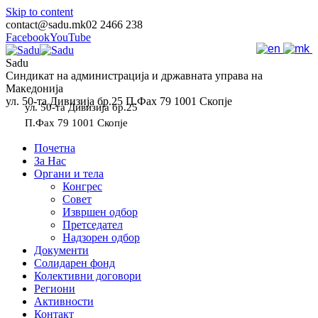
Skip to content
contact@sadu.mk
02 2466 238
Facebook
YouTube
Sadu
Синдикат на администрација и државната управа на
Македонија
ул. 50-та Дивизија бр.25 П.Фах 79 1001 Скопје
ул. 50-та Дивизија бр.25
П.Фах 79 1001 Скопје
Почетна
За Нас
Органи и тела
Конгрес
Совет
Извршен одбор
Претседател
Надзорен одбор
Документи
Солидарен фонд
Колективни договори
Региони
Активности
Контакт