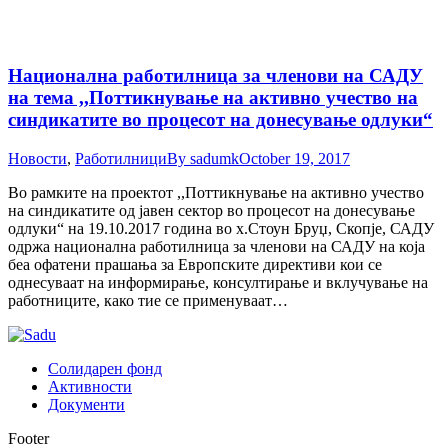
Национална работилница за членови на САДУ
на тема ,,Поттикнување на активно учество на
синдикатите во процесот на донесување одлуки“
Новости
,
Работилници
By
sadumk
October 19, 2017
Во рамките на проектот ,,Поттикнување на активно учество
на синдикатите од јавен сектор во процесот на донесување
одлуки“ на 19.10.2017 година во х.Стоун Бруџ, Скопје, САДУ
одржа национална работилница за членови на САДУ на која
беа офатени прашања за Европските директиви кои се
однесуваат на информирање, консултирање и вклучување на
работниците, како тие се применуваат…
Солидарен фонд
Активности
Документи
Footer