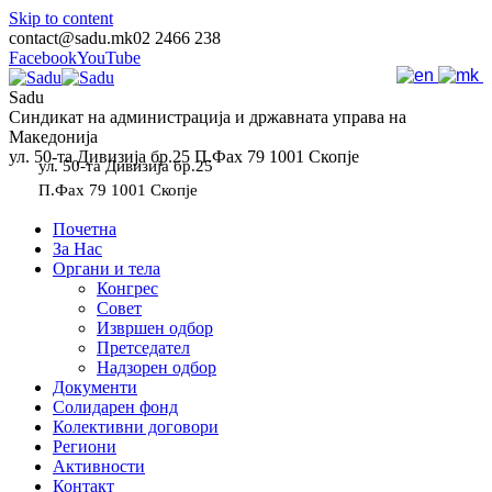
Skip to content
contact@sadu.mk
02 2466 238
Facebook
YouTube
Sadu
Синдикат на администрација и државната управа на
Македонија
ул. 50-та Дивизија бр.25 П.Фах 79 1001 Скопје
ул. 50-та Дивизија бр.25
П.Фах 79 1001 Скопје
Почетна
За Нас
Органи и тела
Конгрес
Совет
Извршен одбор
Претседател
Надзорен одбор
Документи
Солидарен фонд
Колективни договори
Региони
Активности
Контакт