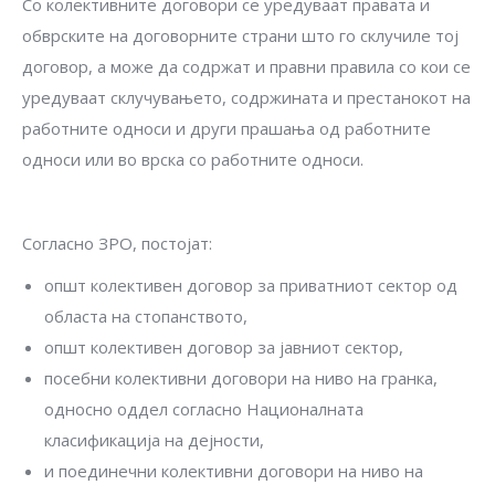
Со колективните договори се уредуваат правата и
обврските на договорните страни што го склучиле тој
договор, а може да содржат и правни правила со кои се
уредуваат склучувањето, содржината и престанокот на
работните односи и други прашања од работните
односи или во врска со работните односи.
Согласно ЗРО, постојат:
општ колективен договор за приватниот сектор од
областа на стопанството,
општ колективен договор за јавниот сектор,
посебни колективни договори на ниво на гранка,
односно оддел согласно Националната
класификација на дејности,
и поединечни колективни договори на ниво на