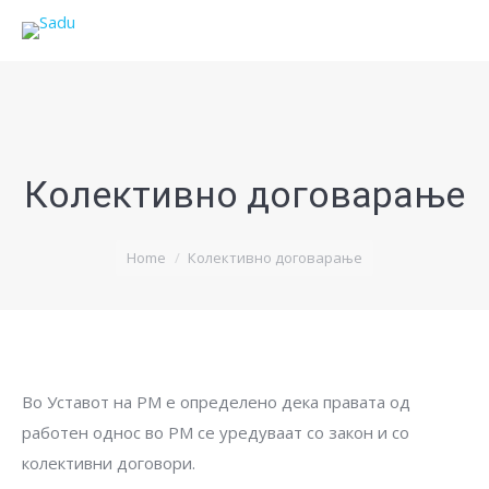
Колективно договарање
You are here:
Home
Колективно договарање
Во Уставот на РМ е определено дека правата од
работен однос во РМ се уредуваат со закон и со
колективни договори.