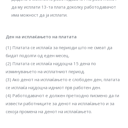
да му исплати 13-та плата доколку работодавачот
има можност да ја исплати.
Ден на исплаќањето на платата
(1) Платата се исплаќа за периоди што не смеат да
бидат подолги од еден месец.
(2) Платата се исплаќа најдоцна 15 дена по
изминувањето на исплатниот период.
(3) Ако денот на исплаќањето е слободен ден, платата
се исплаќа најдоцна идниот прв работен ден.
(4) Работодавачот е должен претходно писмено да ги
извести работниците за денот на исплаќањето и за
секоја промена на денот на исплаќањето.