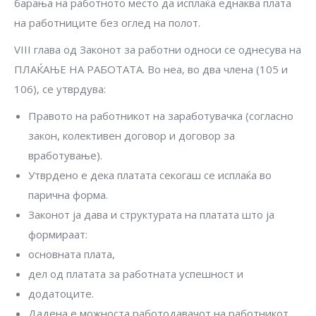
барања на работното место да исплаќа еднаква плата
на работниците без оглед на полот.
VIII глава од Законот за работни односи се однесува на
ПЛАЌАЊЕ НА РАБОТАТА. Во неа, во два члена (105 и
106), се утврдува:
Правото на работникот на заработувачка (согласно
закон, колективен договор и договор за
вработување).
Утврдено е дека платата секогаш се исплаќа во
парична форма.
Законот ја дава и структурата на платата што ја
формираат:
основната плата,
дел од платата за работната успешност и
додатоците.
Дадена е можноста работодавачот на работникот