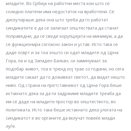
младите. Во Србија на работни места кои што се
солидно платени има недостаток на вработени. Се
дискутираше дека она што треба да го работат
синдикатите е да се залагаат општествата да станат
поправедни, да се сведе корупцијата на минимум, а да
се функционира согласно закон и устав. Исто така се
даде осврт и за тоа зошто си одат младите од Црна
Гора, па и од Западен Балкан, си заминуваат за
подобар живот, тоа е тренд кој трае со години, но сега
младите сакаат да го доживеат светот, да видат нешто
ниво. Од страна на претставникот од Црна Гора беше
истакнато дека за да ги задржиме младите треаба да
им се даде на младите простор во општеството, во
политиката. Исто така беше истакнато дека улогата на
синдикатот е во органите да вклучат повеќе млади
луѓе.