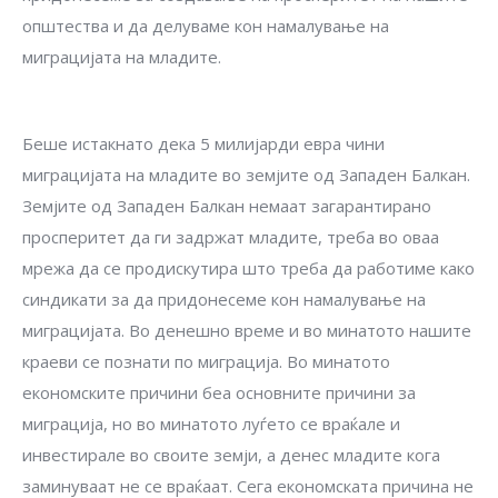
општества и да делуваме кон намалување на
миграцијата на младите.
Беше истакнато дека 5 милијарди евра чини
миграцијата на младите во земјите од Западен Балкан.
Земјите од Западен Балкан немаат загарантирано
просперитет да ги задржaт младите, треба во оваа
мрежа да се продискутира што треба да работиме како
синдикати за да придонесеме кон намалување на
миграцијата. Во денешно време и во минатото нашите
краеви се познати по миграција. Во минатото
економските причини беа основните причини за
миграција, но во минатото луѓето се враќале и
инвестирале во своите земји, а денес младите кога
заминуваат не се враќаат. Сега економската причина не