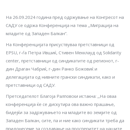
На 26.09.2024 година пред одржување на Конгресот на
САДУ се одржа Конференција на тема ,,Миграција на
младите од Западен Балкан”.
На Конференцијата присуствуваа претставници од
EPSU, г-ѓа Петра Ившиќ, Стивен Мекклауд од Solidarity
center, претставници од синдикатите од регионот, г-
дин Драган Чабриќ, г-дин Ранко Божовиќ и
делегацијата од нивните грански синдикати, како и
претставници од САДУ.
Претседателот Благоја Ралповски истакна: ,,На оваа
конференција ќе се дискутира ова важно прашање,
бидејќи за задржувањето на младите во земјите од
Западен Балкан, сите, па и ние како синдикати треба да
придонесеме за создавање на просперитет на нашите