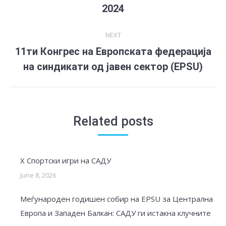
Previous
2024
post:
NEXT
11ти Конгрес на Европската федерација
Next
на синдикати од јавен сектор (EPSU)
post:
Related posts
X Спортски игри на САДУ
June 8, 2026
Меѓународен годишен собир на EPSU за Централна
Европа и Западен Балкан: САДУ ги истакна клучните