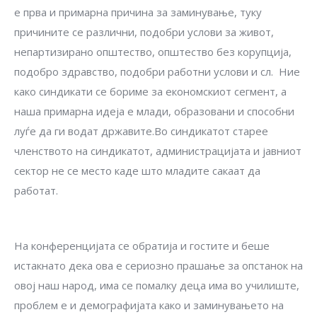
е прва и примарна причина за заминување, туку
причините се различни, подобри услови за живот,
непартизирано општество, општество без корупција,
подобро здравство, подобри работни услови и сл. Ние
како синдикати се бориме за економскиот сегмент, а
наша примарна идеја е млади, образовани и способни
луѓе да ги водат државите.Во синдикатот старее
членството на синдикатот, администрацијата и јавниот
сектор не се место каде што младите сакаат да
работат.
На конференцијата се обратија и гостите и беше
истакнато дека ова е сериозно прашање за опстанок на
овој наш народ, има се помалку деца има во училиште,
проблем е и демографијата како и заминувањето на