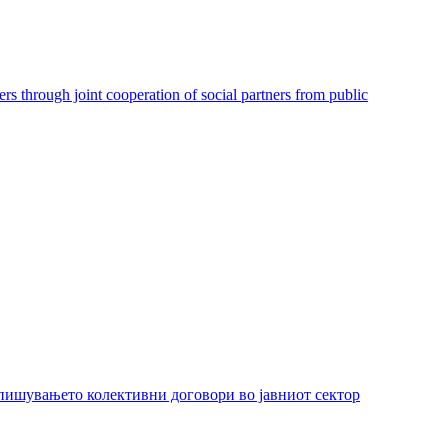
hrough joint cooperation of social partners from public
пишувањето колективни договори во јавниот сектор