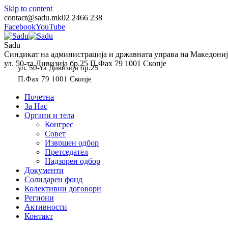
Skip to content
contact@sadu.mk
02 2466 238
Facebook
YouTube
Sadu
Синдикат на администрација и државната управа на Македониј
ул. 50-та Дивизија бр.25 П.Фах 79 1001 Скопје
ул. 50-та Дивизија бр.25
П.Фах 79 1001 Скопје
Почетна
За Нас
Органи и тела
Конгрес
Совет
Извршен одбор
Претседател
Надзорен одбор
Документи
Солидарен фонд
Колективни договори
Региони
Активности
Контакт