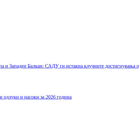
а и Западен Балкан: САДУ ги истакна клучните достигнувања о
 одлуки и насоки за 2026 година