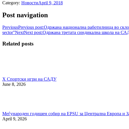
Category:
Новости
April 9, 2018
Post navigation
Previous
Previous post:
Одржана национална работилница во склоп на п
sector”
Next
Next post:
Одржана третата синдикална школа на СА
Related posts
X Спортски игри на САДУ
June 8, 2026
Меѓународен годишен собир на EPSU за Централна Европа и З
April 9, 2026