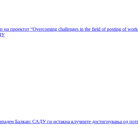
роектот “Overcoming challenges in the field of posting of workers t
ДУ
ападен Балкан: САДУ ги истакна клучните достигнувања од пот