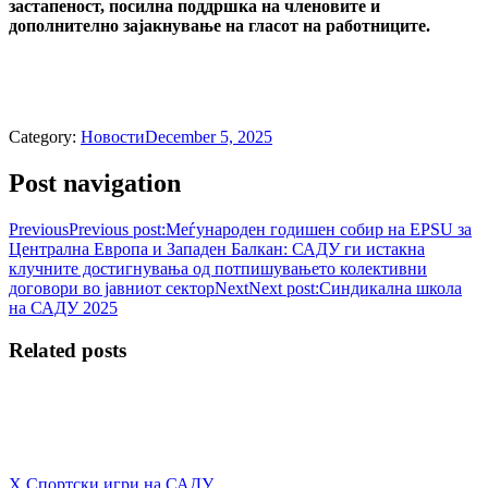
застапеност, посилна поддршка на членовите и
дополнително зајакнување на гласот на работниците.
Category:
Новости
December 5, 2025
Post navigation
Previous
Previous post:
Меѓународен годишен собир на EPSU за
Централна Европа и Западен Балкан: САДУ ги истакна
клучните достигнувања од потпишувањето колективни
договори во јавниот сектор
Next
Next post:
Синдикална школа
на САДУ 2025
Related posts
X Спортски игри на САДУ