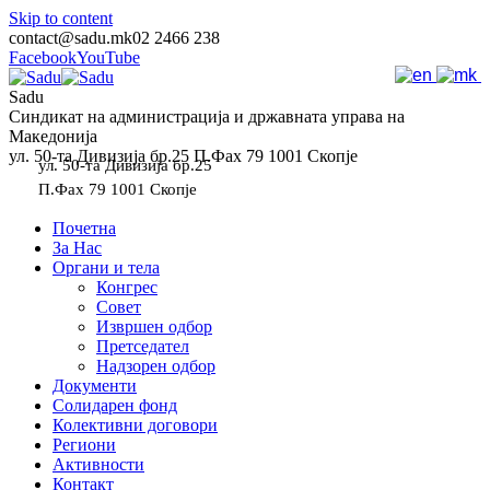
Skip to content
contact@sadu.mk
02 2466 238
Facebook
YouTube
Sadu
Синдикат на администрација и државната управа на
Македонија
ул. 50-та Дивизија бр.25 П.Фах 79 1001 Скопје
ул. 50-та Дивизија бр.25
П.Фах 79 1001 Скопје
Почетна
За Нас
Органи и тела
Конгрес
Совет
Извршен одбор
Претседател
Надзорен одбор
Документи
Солидарен фонд
Колективни договори
Региони
Активности
Контакт