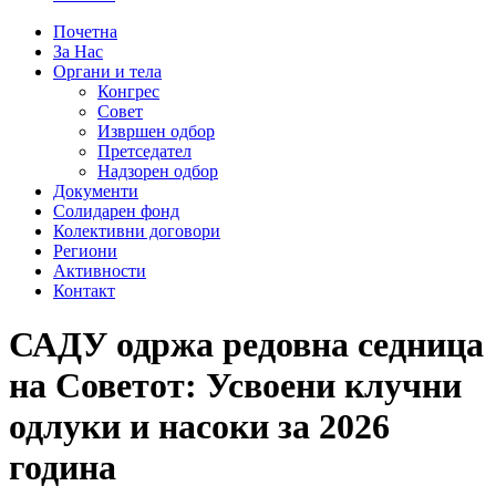
Почетна
За Нас
Органи и тела
Конгрес
Совет
Извршен одбор
Претседател
Надзорен одбор
Документи
Солидарен фонд
Колективни договори
Региони
Активности
Контакт
САДУ одржа редовна седница
на Советот: Усвоени клучни
одлуки и насоки за 2026
година