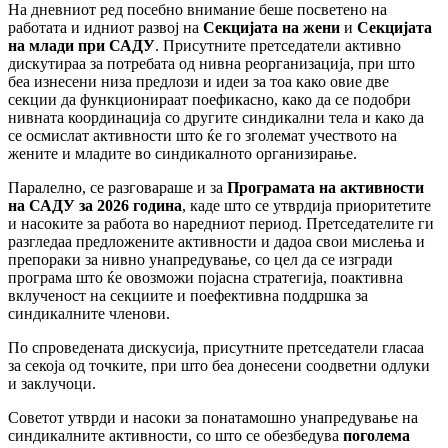
На дневниот ред посебно внимание беше посветено на
работата и идниот развој на
Секцијата на жени
и
Секцијата
на млади при САДУ
. Присутните претседатели активно
дискутираа за потребата од нивна реорганизација, при што
беа изнесени низа предлози и идеи за тоа како овие две
секции да функционираат поефикасно, како да се подобри
нивната координација со другите синдикални тела и како да
се осмислат активности што ќе го зголемат учеството на
жените и младите во синдикалното организирање.
Паралелно, се разговараше и за
Програмата на активности
на САДУ за 2026 година
, каде што се утврдија приоритетите
и насоките за работа во наредниот период. Претседателите ги
разгледаа предложените активности и дадоа свои мислења и
препораки за нивно унапредување, со цел да се изгради
програма што ќе овозможи појасна стратегија, поактивна
вклученост на секциите и поефективна поддршка за
синдикалните членови.
По спроведената дискусија, присутните претседатели гласаа
за секоја од точките, при што беа донесени соодветни одлуки
и заклучоци.
Советот утврди и насоки за понатамошно унапредување на
синдикалните активности, со што се обезбедува
поголема