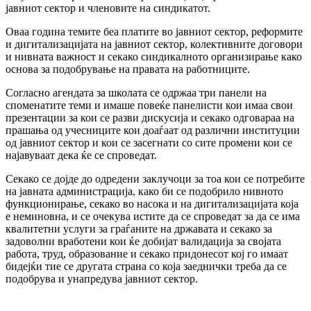
јавниот сектор и членовите на синдикатот.
Оваа година темите беа платите во јавниот сектор, реформите
и дигитализацијата на јавниот сектор, колективните договори
и нивната важност и секако синдикалното организирање како
основа за подобрување на правата на работниците.
Согласно агендата за школата се одржаа три панели на
споменатите теми и имаше повеќе панелисти кои имаа свои
презентации за кои се разви дискусија и секако одговараа на
прашања од учесниците кои доаѓаат од различни институции
од јавниот сектор и кои се засегнати со сите промени кои се
најавуваат дека ќе се спроведат.
Секако се дојде до одредени заклучоци за тоа кои се потребите
на јавната администрација, како би се подобрило нивното
функционирање, секако во насока и на дигитализацијата која
е неминовна, и се очекува истите да се спроведат за да се има
квалитетни услуги за граѓаните на државата и секако за
задоволни вработени кои ќе добијат валидација за својата
работа, труд, образование и секако придонесот кој го имаат
бидејќи тие се другата страна со која заеднички треба да се
подобрува и унапредува јавниот сектор.