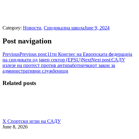
Category:
Новости
,
Синдикална школа
June 9, 2024
Post navigation
Previous
Previous post:
11ти Конгрес на Европската федерација
на синдикати од јавен сектор (EPSU)
Next
Next post:
САДУ
излезе на протест против антиработничкиот закон за
административни службеници
Related posts
X Спортски игри на САДУ
June 8, 2026