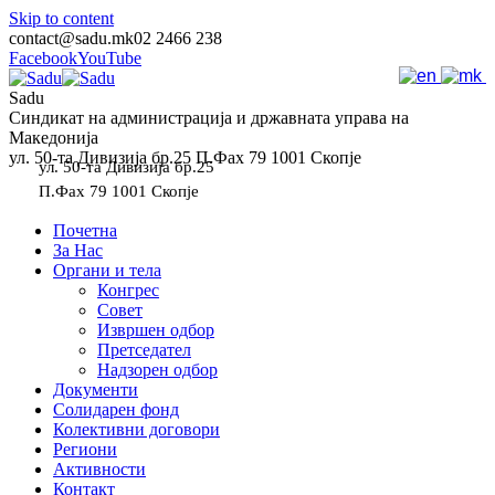
Skip to content
contact@sadu.mk
02 2466 238
Facebook
YouTube
Sadu
Синдикат на администрација и државната управа на
Македонија
ул. 50-та Дивизија бр.25 П.Фах 79 1001 Скопје
ул. 50-та Дивизија бр.25
П.Фах 79 1001 Скопје
Почетна
За Нас
Органи и тела
Конгрес
Совет
Извршен одбор
Претседател
Надзорен одбор
Документи
Солидарен фонд
Колективни договори
Региони
Активности
Контакт